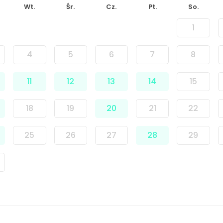
Wt.
Śr.
Cz.
Pt.
So.
1
4
5
6
7
8
11
12
13
14
15
18
19
20
21
22
25
26
27
28
29