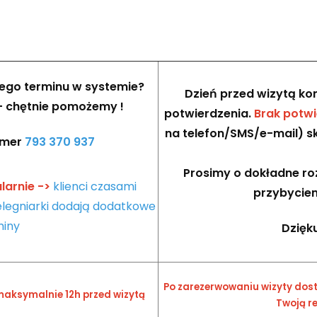
iego terminu w systemie?
Dzień przed wizytą kon
 - chętnie pomożemy !
potwierdzenia.
Brak potwi
na telefon/SMS/e-mail) s
umer
793 370 937
Prosimy o dokładne ro
larnie ->
klienci czasami
przybyciem
ielegniarki dodają dodatkowe
miny
Dzięk
Po zarezerwowaniu wizyty dos
maksymalnie 12h przed wizytą
Twoją r