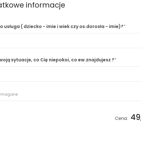
tkowe informacje
o usługa ( dziecko - imie i wiek czy os.dorosła - imie)?
woją sytuacje, co Cię niepokoi, co ew.znajdujesz ?
wymagane
49
Cena: