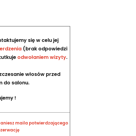
taktujemy się w celu jej
erdzenia
(brak odpowiedzi
kutkuje
odwołaniem wizyty
.
zczesanie włosów przed
 do salonu.
ujemy !
taniesz maila potwierdzającego
ezerwację